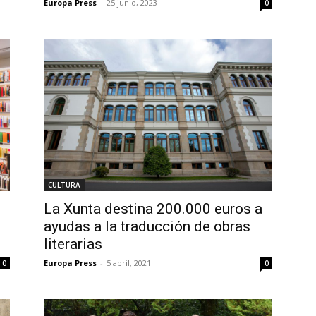
Europa Press
-
25 junio, 2023
0
CULTURA
La Xunta destina 200.000 euros a
ayudas a la traducción de obras
literarias
Europa Press
-
5 abril, 2021
0
0