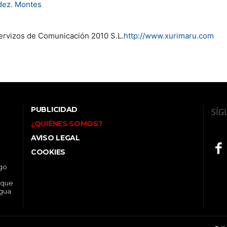
dez. Montes
rvizos de Comunicación 2010 S.L.
http://www.xurimaru.com
PUBLICIDAD
SÍG
¿QUIÉNES SOMOS?
AVISO LEGAL
COOKIES
ego
 que
ngua