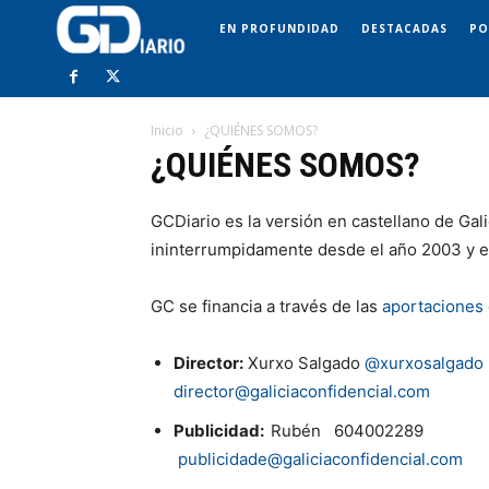
EN PROFUNDIDAD
DESTACADAS
PO
Inicio
¿QUIÉNES SOMOS?
¿QUIÉNES SOMOS?
GCDiario es la versión en castellano de Gali
ininterrumpidamente desde el año 2003 y es
GC se financia a través de las
aportaciones 
Director:
Xurxo Salgado
@xurxosalgado
director@galiciaconfidencial.com
Publicidad:
Rubén 604002289
publicidade@galiciaconfidencial.com