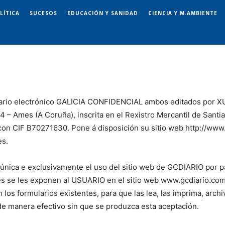
LÍTICA
SUCESOS
EDUCACIÓN Y SANIDAD
CIENCIA Y M.AMBIENTE
 diario electrónico GALICIA CONFIDENCIAL ambos editados por
,4 – Ames (A Coruña), inscrita en el Rexistro Mercantil de Santi
ª, con CIF B70271630. Pone á disposición su sitio web http://w
es.
 única e exclusivamente el uso del sitio web de GCDIARIO por 
s se les exponen al USUARIO en el sitio web www.gcdiario.com 
os formularios existentes, para que las lea, las imprima, archiv
e manera efectivo sin que se produzca esta aceptación.