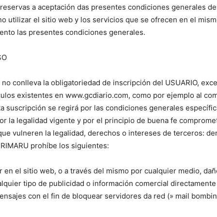
in reservas a aceptación das presentes condiciones generales
utilizar el sitio web y los servicios que se ofrecen en el mism
mento las presentes condiciones generales.
SO
IO no conlleva la obligatoriedad de inscripción del USUARIO, exc
tículos existentes en www.gcdiario.com, como por ejemplo al com
ta suscripción se regirá por las condiciones generales específi
por la legalidad vigente y por el principio de buena fe comprom
e vulneren la legalidad, derechos o intereses de terceros: der
URIMARU prohíbe los siguientes:
ir en el sitio web, o a través del mismo por cualquier medio, d
cualquier tipo de publicidad o información comercial directament
nsajes con el fin de bloquear servidores da red (» mail bombin