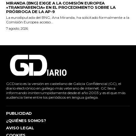
MIRANDA (BNG) EXIGE A LA COMISIÓN EUROPEA
«TRANSPARENCIA» EN EL PROCEDIMIENTO SOBRE LA
PRÓRROGA DE LA AP-9
La eurodiputada del BNG, Ana Miranda, ha solicitado formalmente a la
Comisión Europea acceso...
7 agosto, 2026
GCDiario es la versión en castellano de Galicia Confidencial (GC), el
diario electrónico en gallego más veterano de internet. GC lleva
informando ininterrumpidamente desde el año 2003 y es el que más
audiencia tiene entre los periódicos en lengua gallega.
PUBLICIDAD
¿QUIÉNES SOMOS?
AVISO LEGAL
COOKIES