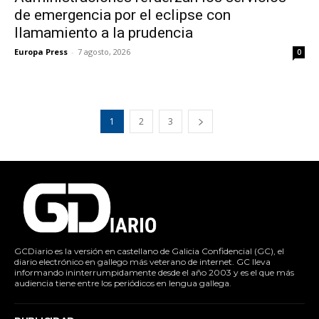
de emergencia por el eclipse con
llamamiento a la prudencia
Europa Press
-
7 agosto, 2026
0
1
2
3
GCDiario es la versión en castellano de Galicia Confidencial (GC), el
diario electrónico en gallego más veterano de internet. GC lleva
informando ininterrumpidamente desde el año 2003 y es el que más
audiencia tiene entre los periódicos en lengua gallega.