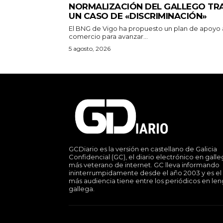
NORMALIZACIÓN DEL GALLEGO TR
UN CASO DE «DISCRIMINACIÓN»
El BNG de Vigo ha propuesto un plan de apoyo 
comercio para avanzar...
5 agosto, 2026
GCDiario es la versión en castellano de Galicia
Confidencial (GC), el diario electrónico en gall
más veterano de internet. GC lleva informando
ininterrumpidamente desde el año 2003 y es el
más audiencia tiene entre los periódicos en le
gallega.