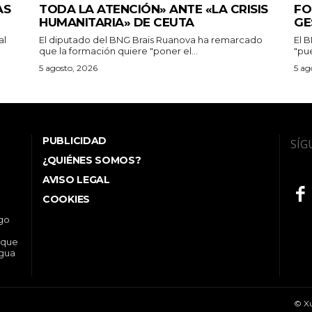
AS
TODA LA ATENCIÓN» ANTE «LA CRISIS
FO
HUMANITARIA» DE CEUTA
GE
al
El diputado del BNG Brais Ruanova ha remarcado
El 
que la formación quiere "poner el...
"pu
5 agosto, 2026
5 ag
PUBLICIDAD
SÍG
¿QUIÉNES SOMOS?
AVISO LEGAL
COOKIES
ego
 que
ngua
© Xu