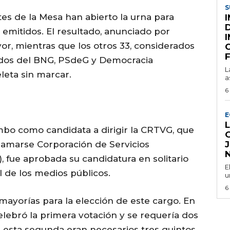
S
tes de la Mesa han abierto la urna para
s emitidos. El resultado, anunciado por
avor, mientras que los otros 33, considerados
C
tados del BNG, PSdeG y Democracia
L
leta sin marcar.
a
6
E
bo como candidata a dirigir la CRTVG, que
llamarse Corporación de Servicios
), fue aprobada su candidatura en solitario
E
l de los medios públicos.
u
6
mayorías para la elección de este cargo. En
celebró la primera votación y se requería dos
En esta segunda eran necesarios tres quintos