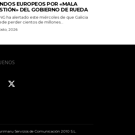
NDOS EUROPEOS POR «MALA
STIÓN» DEL GOBIERNO DE RUEDA
BNG ha alertado este miércoles de que Galicia
ede perder cientos de millones...
osto, 2026
UENOS
rimaru Servizos de Comunicación 2010 S.L.