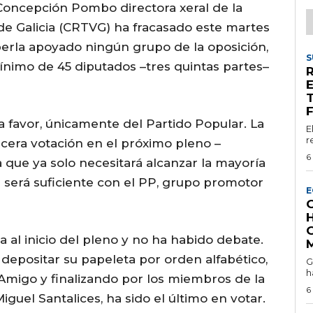
 Concepción Pombo directora xeral de la
de Galicia (CRTVG) ha fracasado este martes
berla apoyado ningún grupo de la oposición,
S
ínimo de 45 diputados –tres quintas partes–
E
T
a favor, únicamente del Partido Popular. La
E
r
rcera votación en el próximo pleno –
6
la que ya solo necesitará alcanzar la mayoría
e será suficiente con el PP, grupo promotor
E
G
 al inicio del pleno y no ha habido debate.
 depositar su papeleta por orden alfabético,
G
h
 Amigo y finalizando por los miembros de la
6
iguel Santalices, ha sido el último en votar.