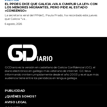
EL PPDEG DICE QUE GALICIA «VA A CUMPLIR LA LEY» CON
LOS MENORES MIGRANTES, PERO PIDE AL ESTADO
«CONSENSO»
La secretaria xeral del PPdeG, Paula Prado, ha recordado este jueves
que Galicia "va...
6 agosto, 2026
GCDiario es la versión en castellano de Galicia Confidencial (GC), el
diario electrónico en gallego más veterano de internet. GC lleva
informando ininterrumpidamente desde el año 2003 y es el que más
audiencia tiene entre los periódicos en lengua gallega.
PUBLICIDAD
¿QUIÉNES SOMOS?
AVISO LEGAL