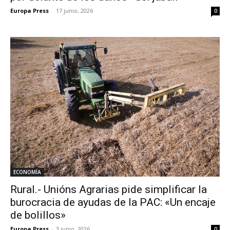
Europa Press
-
17 junio, 2026
0
ECONOMÍA
Rural.- Unións Agrarias pide simplificar la
burocracia de ayudas de la PAC: «Un encaje
de bolillos»
Europa Press
-
3 junio, 2026
0