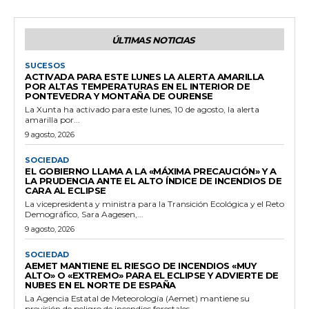
ÚLTIMAS NOTICIAS
SUCESOS
ACTIVADA PARA ESTE LUNES LA ALERTA AMARILLA
POR ALTAS TEMPERATURAS EN EL INTERIOR DE
PONTEVEDRA Y MONTAÑA DE OURENSE
La Xunta ha activado para este lunes, 10 de agosto, la alerta
amarilla por...
9 agosto, 2026
SOCIEDAD
EL GOBIERNO LLAMA A LA «MÁXIMA PRECAUCIÓN» Y A
LA PRUDENCIA ANTE EL ALTO ÍNDICE DE INCENDIOS DE
CARA AL ECLIPSE
La vicepresidenta y ministra para la Transición Ecológica y el Reto
Demográfico, Sara Aagesen,...
9 agosto, 2026
SOCIEDAD
AEMET MANTIENE EL RIESGO DE INCENDIOS «MUY
ALTO» O «EXTREMO» PARA EL ECLIPSE Y ADVIERTE DE
NUBES EN EL NORTE DE ESPAÑA
La Agencia Estatal de Meteorología (Aemet) mantiene su
previsión de peligro de incendios forestales...