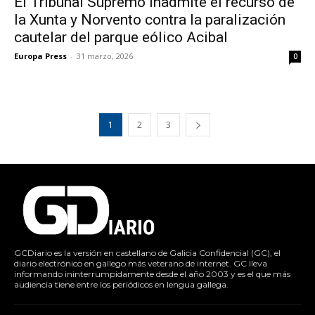
El Tribunal Supremo inadmite el recurso de
la Xunta y Norvento contra la paralización
cautelar del parque eólico Acibal
Europa Press
-
31 marzo, 2026
0
1
2
3
GCDiario es la versión en castellano de Galicia Confidencial (GC), el
diario electrónico en gallego más veterano de internet. GC lleva
informando ininterrumpidamente desde el año 2003 y es el que más
audiencia tiene entre los periódicos en lengua gallega.