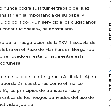
l
ro nunca podrá sustituir el trabajo del juez
6
nsistir en la importancia de su papel y
E
uido político». «Un servicio a los ciudadanos
 constitucionales», ha apostillado.
 de la inauguración de la XXVIII Escuela de
U
celebra en el Pazo de Mariñán, en Bergondo
c
n
io renovado en esta jornada entre esta
6
n coruñesa.
P
 en el uso de la Inteligencia Artificial (IA) en
 se abordarán cuestiones como el marco
 IA, los principios de transparencia y
E
crítica de los riesgos derivados del uso de
V
tividad judicial.
6