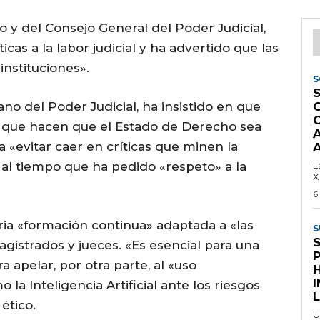
 y del Consejo General del Poder Judicial,
icas a la labor judicial y ha advertido que las
instituciones».
S
S
ano del Poder Judicial, ha insistido en que
s que hacen que el Estado de Derecho sea
a «evitar caer en críticas que minen la
A
 al tiempo que ha pedido «respeto» a la
L
X
6
aria «formación continua» adaptada a «las
S
gistrados y jueces. «Es esencial para una
a apelar, por otra parte, al «uso
I
a Inteligencia Artificial ante los riesgos
L
ético.
U