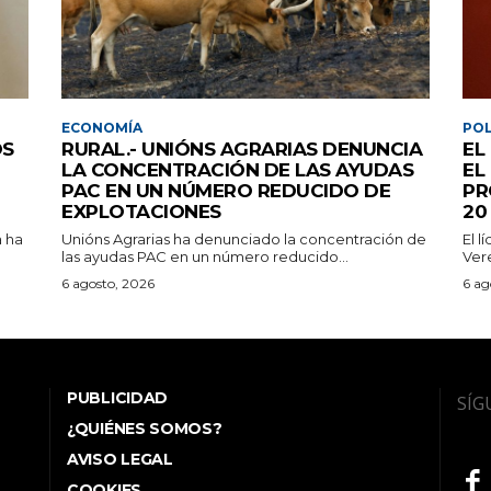
ECONOMÍA
POL
OS
RURAL.- UNIÓNS AGRARIAS DENUNCIA
EL
LA CONCENTRACIÓN DE LAS AYUDAS
EL
PAC EN UN NÚMERO REDUCIDO DE
PR
EXPLOTACIONES
20
a ha
Unións Agrarias ha denunciado la concentración de
El l
las ayudas PAC en un número reducido...
Ver
6 agosto, 2026
6 ag
PUBLICIDAD
SÍG
¿QUIÉNES SOMOS?
AVISO LEGAL
COOKIES