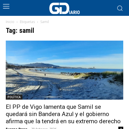
Inicio
Etiquetas
Samil
Tag: samil
POLÍTICA
El PP de Vigo lamenta que Samil se
quedará sin Bandera Azul y el gobierno
afirma que la tendrá en su extremo derecho
Europa Press
-
20 febrero, 2026
0