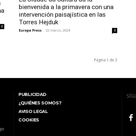
n
bienvenida a la primavera con una
na
intervención paisajística en las
Torres Hejduk
0
Europa Press
-
22 marzo, 2024
0
Página 1 de 3
PUBLICIDAD
SÍG
¿QUIÉNES SOMOS?
AVISO LEGAL
COOKIES
ego