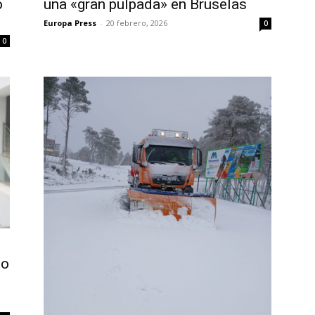
o
una «gran pulpada» en Bruselas
Europa Press
-
20 febrero, 2026
0
0
io