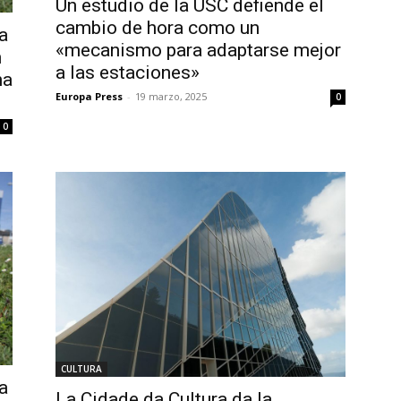
Un estudio de la USC defiende el
cambio de hora como un
a
«mecanismo para adaptarse mejor
n
a las estaciones»
na
Europa Press
-
19 marzo, 2025
0
0
CULTURA
a
La Cidade da Cultura da la