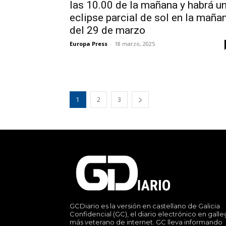
las 10.00 de la mañana y habrá u
eclipse parcial de sol en la maña
del 29 de marzo
Europa Press
-
18 marzo, 2025
1
2
3
GCDiario es la versión en castellano de Galicia
Confidencial (GC), el diario electrónico en gall
más veterano de internet. GC lleva informando