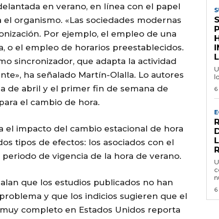
delantada en verano, en línea con el papel
S
ra el organismo. «Las sociedades modernas
onización. Por ejemplo, el empleo de una
, o el empleo de horarios preestablecidos.
I
L
o sincronizador, que adapta la actividad
U
te», ha señalado Martín-Olalla. Lo autores
l
a de abril y el primer fin de semana de
6
para el cambio de hora.
E
a el impacto del cambio estacional de hora
s tipos de efectos: los asociados con el
l periodo de vigencia de la hora de verano.
U
c
n
ñalan que los estudios publicados no han
6
problema y que los indicios sugieren que el
o muy completo en Estados Unidos reporta