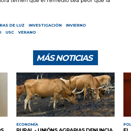
hora temen que el remedio sea peor que la
RAS DE LUZ
INVESTIGACIÓN
INVIERNO
D
USC
VERANO
MÁS NOTICIAS
ECONOMÍA
POL
OS
RURAL.- UNIÓNS AGRARIAS DENUNCIA
EL