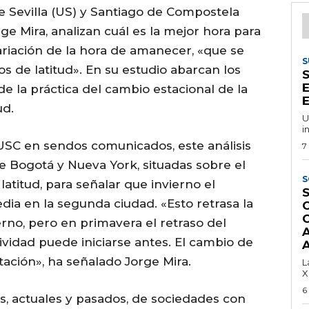
e Sevilla (US) y Santiago de Compostela
ge Mira, analizan cuál es la mejor hora para
variación de la hora de amanecer, «que se
S
s de latitud». En su estudio abarcan los
E
de la práctica del cambio estacional de la
E
ud.
U
i
 USC en sendos comunicados, este análisis
7
 Bogotá y Nueva York, situadas sobre el
S
atitud, para señalar que invierno el
S
ia en la segunda ciudad. «Esto retrasa la
erno, pero en primavera el retraso del
vidad puede iniciarse antes. El cambio de
A
tación», ha señalado Jorge Mira.
L
X
6
s, actuales y pasados, de sociedades con