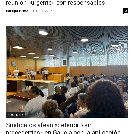
reunión «urgente» con responsables
Europa Press
-
1 junio, 2026
0
SOCIEDAD
Sindicatos afean «deterioro sin
precedentes» en Galicia con la aplicación