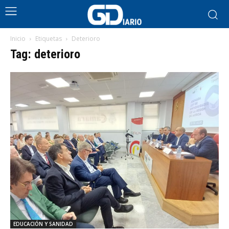
Inicio
Etiquetas
Deterioro
Tag: deterioro
EDUCACIÓN Y SANIDAD