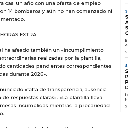
a casi un año con una oferta de empleo
o con 14 bomberos y aún no han comenzado ni
S
S
lamentado.
A
 HORAS EXTRA
E
e
cal ha afeado también un «incumplimiento
5
xtraordinarias realizadas por la plantilla,
ndo cantidades pendientes correspondientes
S
zadas durante 2026».
nunciado «falta de transparencia, ausencia
L
 de respuestas claras». «La plantilla lleva
F
esas incumplidas mientras la precariedad
5
o.