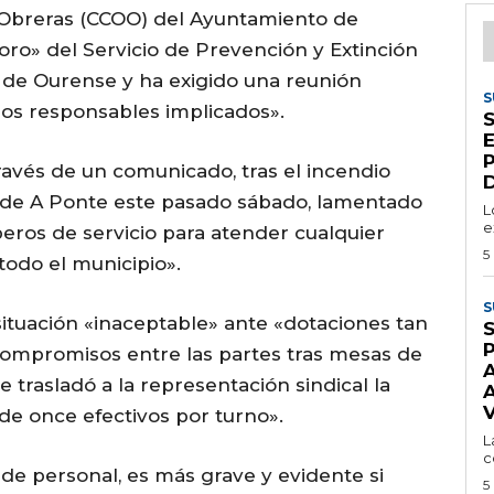
 Obreras (CCOO) del Ayuntamiento de
ro» del Servicio de Prevención y Extinción
 de Ourense y ha exigido una reunión
S
los responsables implicados».
S
 través de un comunicado, tras el incendio
D
io de A Ponte este pasado sábado, lamentado
L
e
ros de servicio para atender cualquier
5
odo el municipio».
S
situación «inaceptable» ante «dotaciones tan
S
compromisos entre las partes tras mesas de
e trasladó a la representación sindical la
A
de once efectivos por turno».
L
c
a de personal, es más grave y evidente si
5