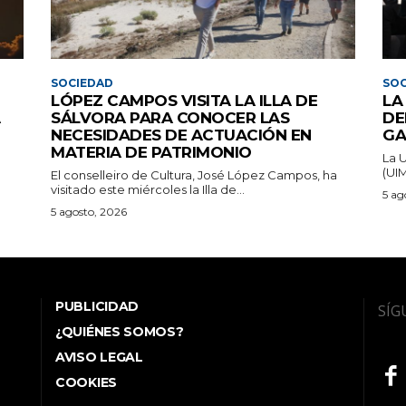
SOCIEDAD
SOC
LÓPEZ CAMPOS VISITA LA ILLA DE
LA
A
SÁLVORA PARA CONOCER LAS
DE
NECESIDADES DE ACTUACIÓN EN
GA
MATERIA DE PATRIMONIO
La 
(UIM
El conselleiro de Cultura, José López Campos, ha
visitado este miércoles la Illa de...
5 ag
5 agosto, 2026
PUBLICIDAD
SÍG
¿QUIÉNES SOMOS?
AVISO LEGAL
COOKIES