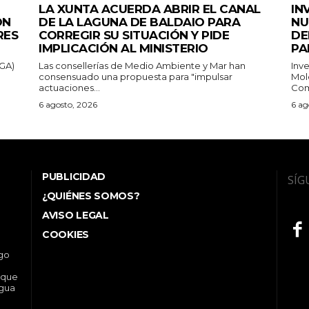
LA XUNTA ACUERDA ABRIR EL CANAL
IN
ON
DE LA LAGUNA DE BALDAIO PARA
NU
RES
CORREGIR SU SITUACIÓN Y PIDE
DE
IMPLICACIÓN AL MINISTERIO
PA
EGA)
Las consellerías de Medio Ambiente y Mar han
Inv
consensuado una propuesta para "impulsar
Mol
actuaciones...
Com
6 agosto, 2026
6 ag
PUBLICIDAD
SÍG
¿QUIÉNES SOMOS?
AVISO LEGAL
COOKIES
ego
 que
ngua