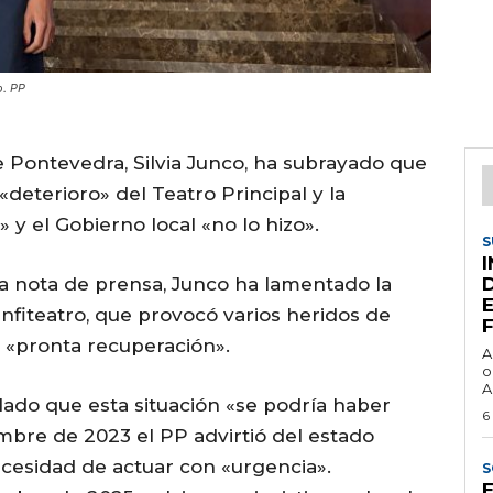
o. PP
e Pontevedra, Silvia Junco, ha subrayado que
deterioro» del Teatro Principal y la
y el Gobierno local «no lo hizo».
S
na nota de prensa, Junco ha lamentado la
anfiteatro, que provocó varios heridos de
a «pronta recuperación».
A
o
A
alado que esta situación «se podría haber
6
mbre de 2023 el PP advirtió del estado
necesidad de actuar con «urgencia».
S