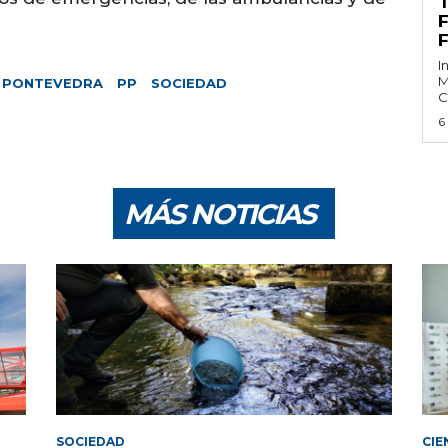
F
I
M
PONTEVEDRA
PP
SOCIEDAD
C
6
MÁS NOTICIAS
SOCIEDAD
CIE