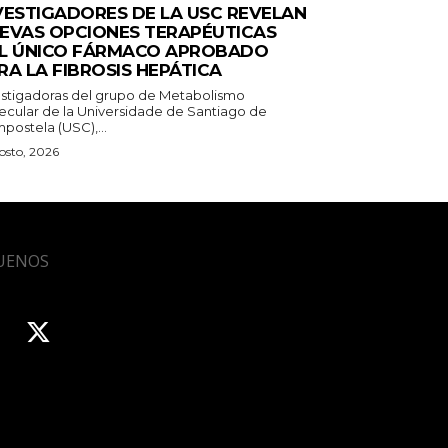
VESTIGADORES DE LA USC REVELAN
EVAS OPCIONES TERAPÉUTICAS
L ÚNICO FÁRMACO APROBADO
RA LA FIBROSIS HEPÁTICA
estigadoras del grupo de Metabolismo
ecular de la Universidade de Santiago de
postela (USC),...
osto, 2026
UENOS