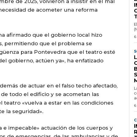
bre de 2025, volvieron a insistir en el mal
a necesidad de acometer una reforma
C
E
(
ha afirmado que el gobierno local hizo
6
as, permitiendo que el problema se
güenza para Pontevedra que el teatro esté
S
el gobierno, actúen ya», ha enfatizado
S
M
además de actuar en el falso techo afectado,
L
c
 de todo el edificio y se acometan las
a
 teatro «vuelva a estar en las condiciones
6
e la seguridad».
C
da e impecable» actuación de los cuerpos y
cios de emergencias, de las ambulancias y de