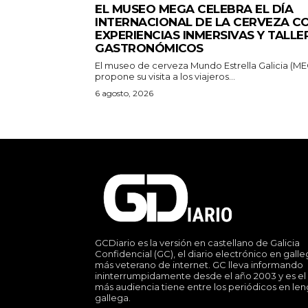
EL MUSEO MEGA CELEBRA EL DÍA
INTERNACIONAL DE LA CERVEZA C
EXPERIENCIAS INMERSIVAS Y TALLE
GASTRONÓMICOS
El museo de cerveza Mundo Estrella Galicia (M
propone su visita a los viajeros...
6 agosto, 2026
GCDiario es la versión en castellano de Galicia
Confidencial (GC), el diario electrónico en gall
más veterano de internet. GC lleva informando
ininterrumpidamente desde el año 2003 y es el
más audiencia tiene entre los periódicos en le
gallega.