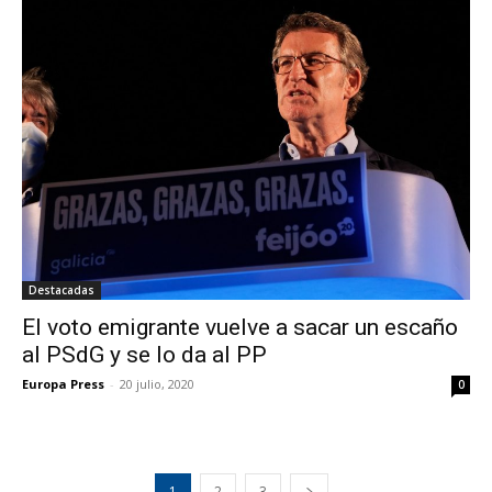
Destacadas
El voto emigrante vuelve a sacar un escaño
al PSdG y se lo da al PP
Europa Press
-
20 julio, 2020
0
1
2
3