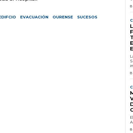
8
EDIFCIO
EVACUACIÓN
OURENSE
SUCESOS
C
L
L
S
i
8
C
M
E
A
8