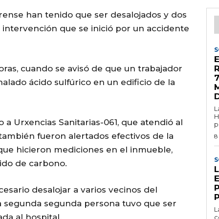
urense han tenido que ser desalojados y dos
intervención que se inició por un accidente
S
 horas, cuando se avisó de que un trabajador
7
alado ácido sulfúrico en un edificio de la
M
L
H
so a Urxencias Sanitarias-061, que atendió al
p
y también fueron alertados efectivos de la
8
 que hicieron mediciones en el inmueble,
S
ido de carbono.
cesario desalojar a varios vecinos del
na segunda segunda persona tuvo que ser
L
da al hospital.
c