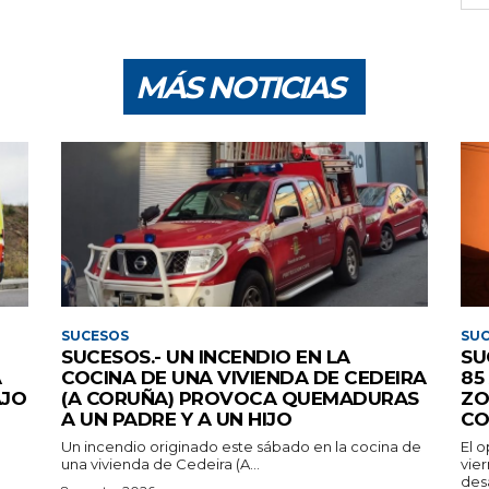
MÁS NOTICIAS
SUCESOS
SU
SUCESOS.- UN INCENDIO EN LA
SU
A
COCINA DE UNA VIVIENDA DE CEDEIRA
85
AJO
(A CORUÑA) PROVOCA QUEMADURAS
ZO
A UN PADRE Y A UN HIJO
CO
Un incendio originado este sábado en la cocina de
El 
una vivienda de Cedeira (A...
vie
des