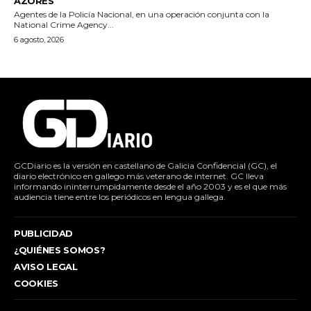
AZORES
Agentes de la Policía Nacional, en una operación conjunta con la
National Crime Agency...
6 agosto, 2026
GCDiario es la versión en castellano de Galicia Confidencial (GC), el
diario electrónico en gallego más veterano de internet. GC lleva
informando ininterrumpidamente desde el año 2003 y es el que más
audiencia tiene entre los periódicos en lengua gallega.
PUBLICIDAD
¿QUIÉNES SOMOS?
AVISO LEGAL
COOKIES