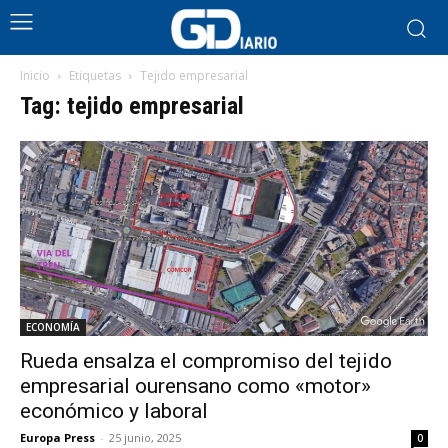
Inicio
Etiquetas
Tejido empresarial
Tag: tejido empresarial
ECONOMÍA
Rueda ensalza el compromiso del tejido
empresarial ourensano como «motor»
económico y laboral
Europa Press
-
25 junio, 2025
0