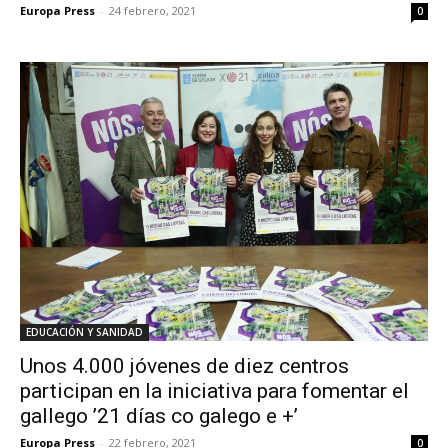
Europa Press
-
24 febrero, 2021
0
EDUCACIÓN Y SANIDAD
Unos 4.000 jóvenes de diez centros
participan en la iniciativa para fomentar el
gallego ’21 días co galego e +’
Europa Press
-
22 febrero, 2021
0