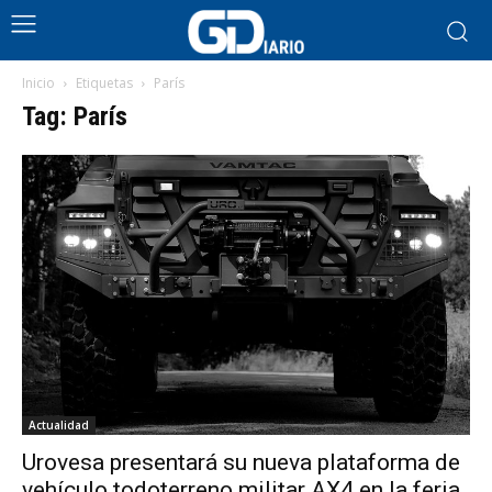
Inicio
Etiquetas
París
Tag: París
Actualidad
Urovesa presentará su nueva plataforma de
vehículo todoterreno militar AX4 en la feria