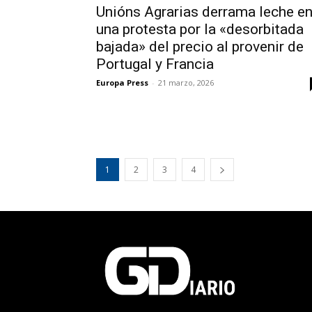
Unións Agrarias derrama leche e
una protesta por la «desorbitada
bajada» del precio al provenir de
Portugal y Francia
Europa Press
-
21 marzo, 2026
1
2
3
4