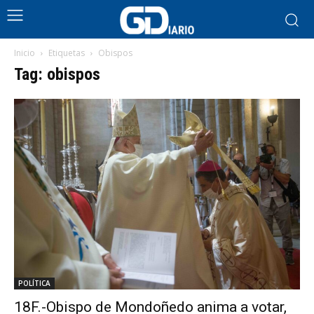
Inicio
Etiquetas
Obispos
Tag: obispos
POLÍTICA
18F.-Obispo de Mondoñedo anima a votar,