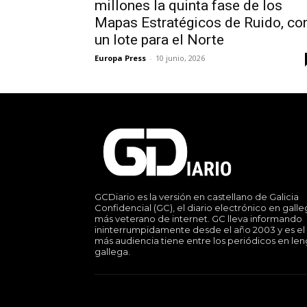
millones la quinta fase de los
Mapas Estratégicos de Ruido, co
un lote para el Norte
Europa Press
-
10 junio, 2026
GCDiario es la versión en castellano de Galicia
Confidencial (GC), el diario electrónico en gall
más veterano de internet. GC lleva informando
ininterrumpidamente desde el año 2003 y es el
más audiencia tiene entre los periódicos en le
gallega.