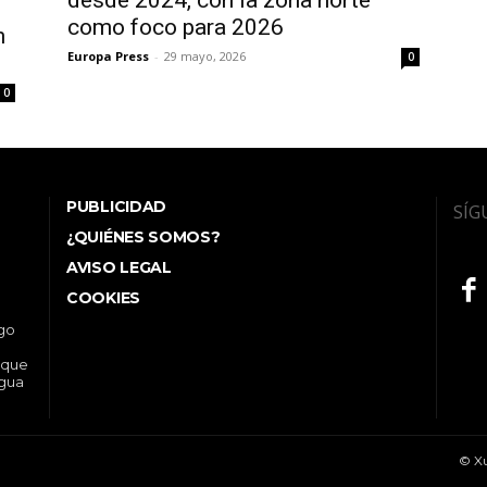
como foco para 2026
n
Europa Press
-
29 mayo, 2026
0
0
PUBLICIDAD
SÍG
¿QUIÉNES SOMOS?
AVISO LEGAL
COOKIES
ego
 que
ngua
© Xu