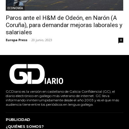
ECONOMÍA
Paros ante el H&M de Odeón, en Narón (A
Coruña), para demandar mejoras laborales y
salariales
Europa Press
-
20 junio, 2023
0
GCDiario es la versión en castellano de Galicia Confidencial (GC), el
diario electrónico en gallego más veterano de internet. GC lleva
informando ininterrumpidamente desde el año 2003 y es el que más
audiencia tiene entre los periódicos en lengua gallega.
PUBLICIDAD
¿QUIÉNES SOMOS?