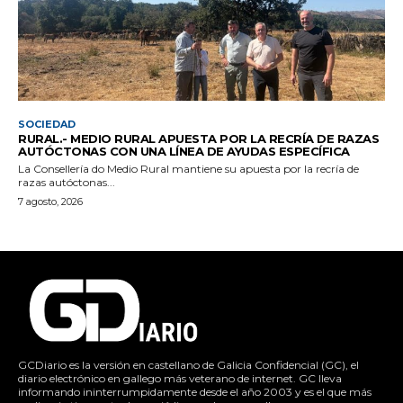
SOCIEDAD
RURAL.- MEDIO RURAL APUESTA POR LA RECRÍA DE RAZAS
AUTÓCTONAS CON UNA LÍNEA DE AYUDAS ESPECÍFICA
La Consellería do Medio Rural mantiene su apuesta por la recría de
razas autóctonas...
7 agosto, 2026
GCDiario es la versión en castellano de Galicia Confidencial (GC), el
diario electrónico en gallego más veterano de internet. GC lleva
informando ininterrumpidamente desde el año 2003 y es el que más