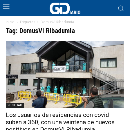
Inicio
Etiquetas
DomusVi Ribadumia
Tag: DomusVi Ribadumia
SOCIEDAD
Los usuarios de residencias con covid
suben a 360, con una veintena de nuevos
positivos en DomusVi Ribadumia