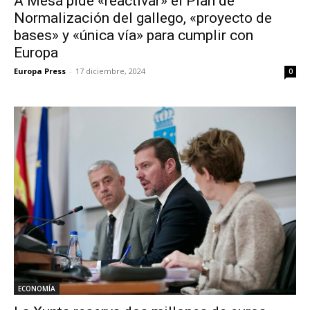
A Mesa pide «reactivar» el Plan de
Normalización del gallego, «proyecto de
bases» y «única vía» para cumplir con
Europa
Europa Press
-
17 diciembre, 2024
0
ECONOMÍA