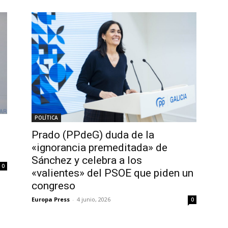
POLÍTICA
Prado (PPdeG) duda de la
«ignorancia premeditada» de
Sánchez y celebra a los
0
«valientes» del PSOE que piden un
congreso
Europa Press
-
4 junio, 2026
0