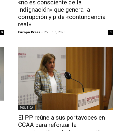
«no es consciente de la
indignación» que genera la
corrupción y pide «contundencia
real»
Europa Press
-
25 junio, 2026
0
0
z
POLÍTICA
El PP reúne a sus portavoces en
CCAA para reforzar la