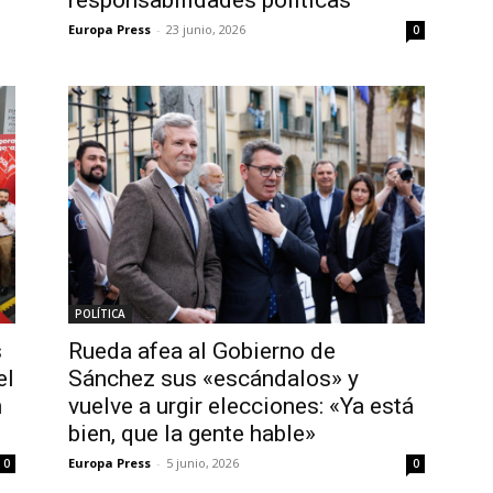
responsabilidades políticas
Europa Press
-
23 junio, 2026
0
POLÍTICA
s
Rueda afea al Gobierno de
el
Sánchez sus «escándalos» y
n
vuelve a urgir elecciones: «Ya está
bien, que la gente hable»
Europa Press
-
5 junio, 2026
0
0