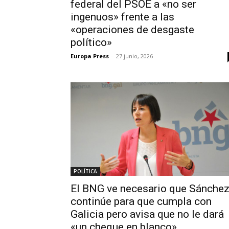
federal del PSOE a «no ser
ingenuos» frente a las
«operaciones de desgaste
político»
Europa Press
-
27 junio, 2026
POLÍTICA
El BNG ve necesario que Sánche
continúe para que cumpla con
Galicia pero avisa que no le dará
«un cheque en blanco»