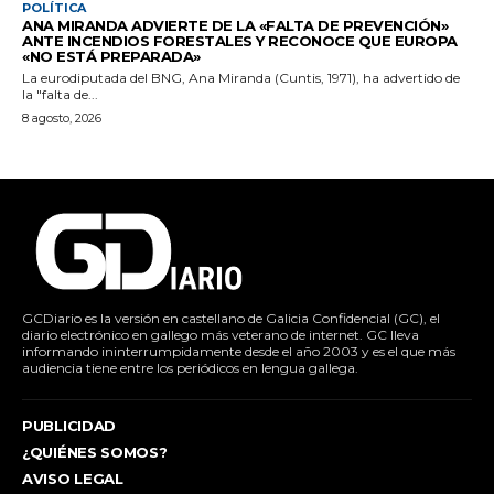
POLÍTICA
ANA MIRANDA ADVIERTE DE LA «FALTA DE PREVENCIÓN»
ANTE INCENDIOS FORESTALES Y RECONOCE QUE EUROPA
«NO ESTÁ PREPARADA»
La eurodiputada del BNG, Ana Miranda (Cuntis, 1971), ha advertido de
la "falta de...
8 agosto, 2026
GCDiario es la versión en castellano de Galicia Confidencial (GC), el
diario electrónico en gallego más veterano de internet. GC lleva
informando ininterrumpidamente desde el año 2003 y es el que más
audiencia tiene entre los periódicos en lengua gallega.
PUBLICIDAD
¿QUIÉNES SOMOS?
AVISO LEGAL