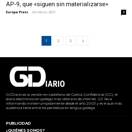
AP-9, que «siguen sin materializarse»
Europa Press
-
24 marzo, 2021
0
1
2
3
GCDiario es la versión en castellano de Galicia Confidencial (GC), el
diario electrónico en gallego más veterano de internet. GC lleva
informando ininterrumpidamente desde el año 2003 y es el que más
audiencia tiene entre los periódicos en lengua gallega.
PUBLICIDAD
¿QUIÉNES SOMOS?