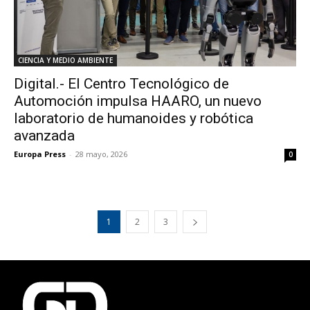
CIENCIA Y MEDIO AMBIENTE
Digital.- El Centro Tecnológico de
Automoción impulsa HAARO, un nuevo
laboratorio de humanoides y robótica
avanzada
Europa Press
-
28 mayo, 2026
0
1
2
3