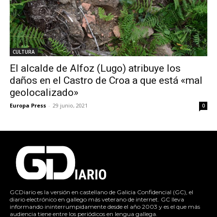
CULTURA
El alcalde de Alfoz (Lugo) atribuye los
daños en el Castro de Croa a que está «mal
geolocalizado»
Europa Press
-
29 junio, 2021
0
GCDiario es la versión en castellano de Galicia Confidencial (GC), el
diario electrónico en gallego más veterano de internet. GC lleva
informando ininterrumpidamente desde el año 2003 y es el que más
audiencia tiene entre los periódicos en lengua gallega.