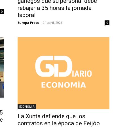
gallegos que su personal debe
rebajar a 35 horas la jornada
0
laboral
Europa Press
-
24 abril, 2026
0
ECONOMÍA
35
La Xunta defiende que los
e
contratos en la época de Feijóo