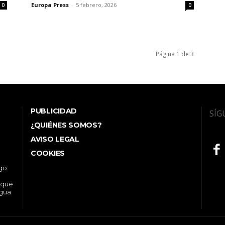
Europa Press
-
5 febrero, 2026
0
0
Página 1 de 3
PUBLICIDAD
SÍG
¿QUIÉNES SOMOS?
AVISO LEGAL
COOKIES
ego
 que
ngua