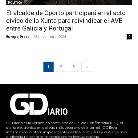
POLÍTICA
El alcalde de Oporto participará en el acto
cívico de la Xunta para reivindicar el AVE
entre Galicia y Portugal
Europa Press
-
28 noviembre, 2024
0
1
2
3
GCDiario es la versión en castellano de Galicia Confidencial (GC), el
diario electrónico en gallego más veterano de internet. GC lleva
informando ininterrumpidamente desde el año 2003 y es el que más
audiencia tiene entre los periódicos en lengua gallega.