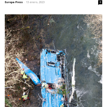
Europa Press
-
13 enero, 2023
0