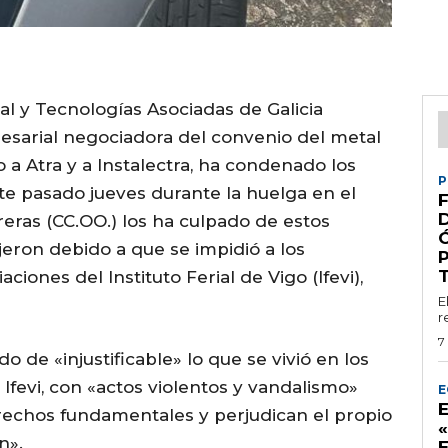
al y Tecnologías Asociadas de Galicia
esarial negociadora del convenio del metal
 a Atra y a Instalectra, ha condenado los
P
ste pasado jueves durante la huelga en el
F
eras (CC.OO.) los ha culpado de estos
ujeron debido a que se impidió a los
iones del Instituto Ferial de Vigo (Ifevi),
E
r
7
de «injustificable» lo que se vivió en los
 Ifevi, con «actos violentos y vandalismo»
E
rechos fundamentales y perjudican el propio
n».