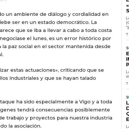
«
 un ambiente de diálogo y cordialidad en
L
debe ser en un estado democrático. La
(
"
rece que se iba a llevar a cabo a toda costa
7
gociase el lunes, es un error histórico por
a la paz social en el sector mantenida desde
S
l.
zar estas actuaciones», criticando que se
L
i
llos industriales y que se hayan talado
7
S
taque ha sido especialmente a Vigo y a toda
L
imágenes tendrá consecuencias posiblemente
de trabajo y proyectos para nuestra industria
do la asociación.
L