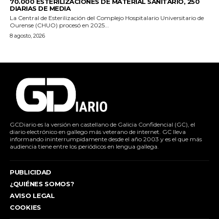
70.000 ESTERILIZACIONES DE MATERIAL SANITARIO, 250
DIARIAS DE MEDIA
La Central de Esterilización del Complejo Hospitalario Universitario de
Ourense (CHUO) procesó en 2025...
8 agosto, 2026
GCDiario es la versión en castellano de Galicia Confidencial (GC), el
diario electrónico en gallego más veterano de internet. GC lleva
informando ininterrumpidamente desde el año 2003 y es el que más
audiencia tiene entre los periódicos en lengua gallega.
PUBLICIDAD
¿QUIÉNES SOMOS?
AVISO LEGAL
COOKIES