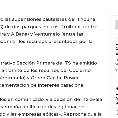
o las supensiones cautelares del Tribunal
G) de dos parques eólicos, Troitomil (entre
ra y A Baña) y Ventumelo (entre las
S
nadmitir los recursos presentados por la
U
trativo Sección Primera del TS ha emitido
v
a trámite de los recursos del Gobierno
7
 Ventumelo) y Green Capital Power
E
ndamentación de intererés casacional.
R
s en comunicado, «la decisión del TS avala
 campaña política de deslegitimación
L
go y las empresas eólicas». Reprocha que la
G