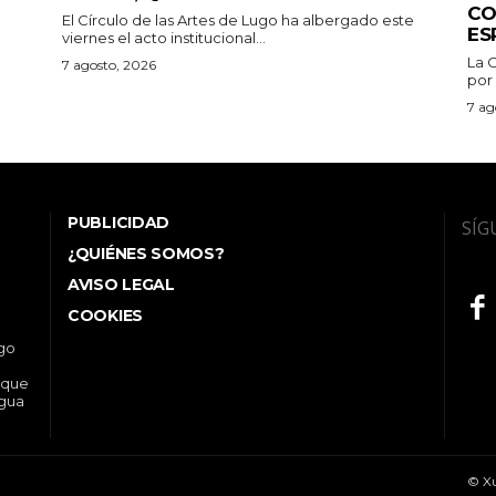
CO
El Círculo de las Artes de Lugo ha albergado este
ES
viernes el acto institucional...
La 
7 agosto, 2026
por 
7 ag
PUBLICIDAD
SÍG
¿QUIÉNES SOMOS?
AVISO LEGAL
COOKIES
ego
 que
ngua
© Xu