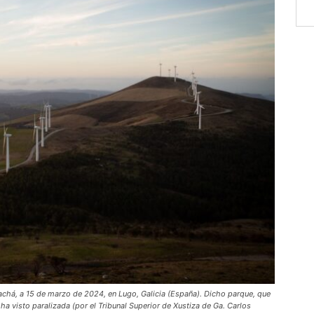
lachá, a 15 de marzo de 2024, en Lugo, Galicia (España). Dicho parque, que
ha visto paralizada (por el Tribunal Superior de Xustiza de Ga. Carlos