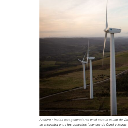
Archivo - Varios aerogeneradores en el parque eólico de Vi
se encuentra entre los concellos lucenses de Ourol y Muras, 