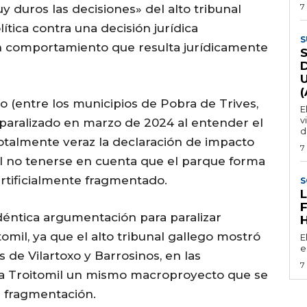
7
 duros las decisiones» del alto tribunal
tica contra una decisión jurídica
S
n comportamiento que resulta jurídicamente
o (entre los municipios de Pobra de Trives,
E
v
e paralizado en marzo de 2024 al entender el
d
otalmente veraz la declaración de impacto
7
al no tenerse en cuenta que el parque forma
rtificialmente fragmentado.
S
déntica argumentación para paralizar
mil, ya que el alto tribunal gallego mostró
E
e
 de Vilartoxo y Barrosinos, en las
7
 a Troitomil un mismo macroproyecto que se
a fragmentación.