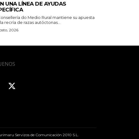
N UNA LÍNEA DE AYUDAS
PECÍFICA
Consellería do Medio Rural mantiene su apuesta
la recría de razas autóctonas...
osto, 2026
UENOS
rimaru Servizos de Comunicación 2010 S.L.