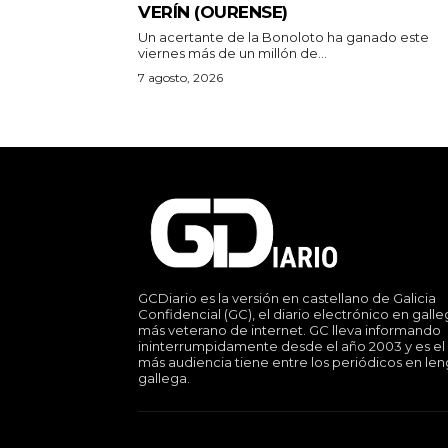
VERÍN (OURENSE)
Un acertante de la Bonoloto ha ganado este
viernes más de un millón de...
7 agosto, 2026
GCDiario es la versión en castellano de Galicia
Confidencial (GC), el diario electrónico en gall
más veterano de internet. GC lleva informando
ininterrumpidamente desde el año 2003 y es el
más audiencia tiene entre los periódicos en le
gallega.