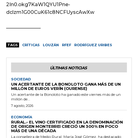
2In0.okg7KaW1QYU1Pne-
dclzm1G00CuK61c8NCFUyscAwXw
———————
TAGS
CRÍTICAS
LOUZÁN
RFEF
RODRÍGUEZ URIBES
ÚLTIMAS NOTICIAS
SOCIEDAD
UN ACERTANTE DE LA BONOLOTO GANA MÁS DE UN
MILLÓN DE EUROS VERÍN (OURENSE)
Un acertante de la Bonoloto ha ganado este viernes más de un
millón de...
7 agosto, 2026
ECONOMÍA
RURAL.- EL VINO CERTIFICADO EN LA DENOMINACIÓN
DE ORIGEN MONTERREI CRECIÓ UN 300% EN POCO
MÁS DE UNA DÉCADA
La conselleira de Medio Rural, María José Gómez, ha destacado