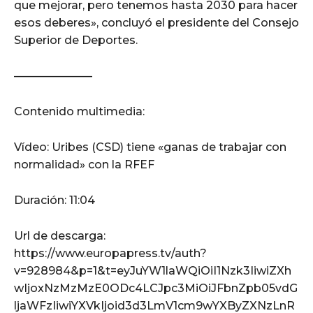
que mejorar, pero tenemos hasta 2030 para hacer
esos deberes», concluyó el presidente del Consejo
Superior de Deportes.
———————
Contenido multimedia:
Vídeo: Uribes (CSD) tiene «ganas de trabajar con
normalidad» con la RFEF
Duración: 11:04
Url de descarga:
https://www.europapress.tv/auth?
v=928984&p=1&t=eyJuYW1laWQiOiI1Nzk3IiwiZXh
wIjoxNzMzMzE0ODc4LCJpc3MiOiJFbnZpb05vdG
ljaWFzIiwiYXVkIjoid3d3LmV1cm9wYXByZXNzLnR