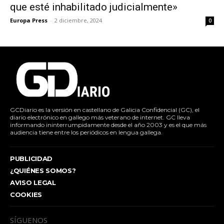
que esté inhabilitado judicialmente»
Europa Press
-
2 diciembre, 2024
0
GCDiario es la versión en castellano de Galicia Confidencial (GC), el
diario electrónico en gallego más veterano de internet. GC lleva
informando ininterrumpidamente desde el año 2003 y es el que más
audiencia tiene entre los periódicos en lengua gallega.
PUBLICIDAD
¿QUIÉNES SOMOS?
AVISO LEGAL
COOKIES
SÍGUENOS