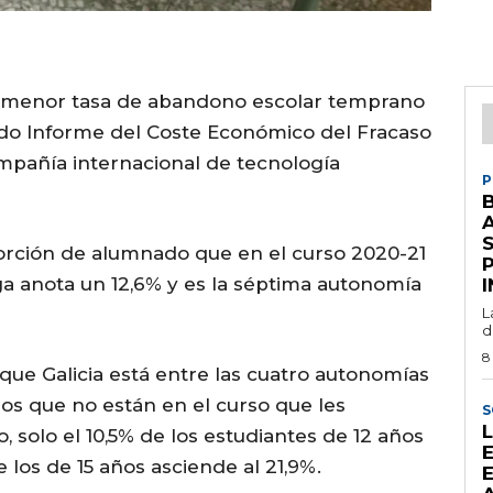
on menor tasa de abandono escolar temprano
ndo Informe del Coste Económico del Fracaso
mpañía internacional de tecnología
P
S
porción de alumnado que en el curso 2020-21
llega anota un 12,6% y es la séptima autonomía
L
d
8
ue Galicia está entre las cuatro autonomías
s que no están en el curso que les
S
 solo el 10,5% de los estudiantes de 12 años
 los de 15 años asciende al 21,9%.
E