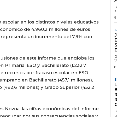
A
L
a
8
 escolar en los distintos niveles educativos
conómico de 4.960,2 millones de euros
S
e representa un incremento del 7,9% con
E
G
clusiones de este informe que engloba los
1
n Primaria, ESO y Bachillerato (1.232,7
8
e recursos por fracaso escolar en ESO
emprano en Bachillerato (457,1 millones),
S
 (492,6 millones) y Grado Superior (452,2
és Novoa, las cifras económicas del Informe
L
g
reocupar por sus consecuencias sociales y