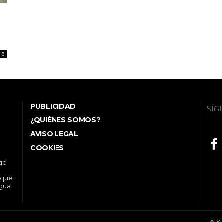
0
PUBLICIDAD
SÍG
¿QUIÉNES SOMOS?
AVISO LEGAL
COOKIES
ego
 que
ngua
© Xu