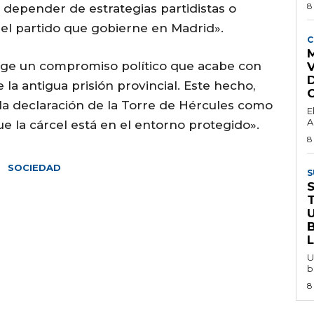
8
depender de estrategias partidistas o
el partido que gobierne en Madrid».
C
M
ige un compromiso político que acabe con
 la antigua prisión provincial. Este hecho,
 la declaración de la Torre de Hércules como
E
A
 la cárcel está en el entorno protegido».
8
SOCIEDAD
S
U
b
8