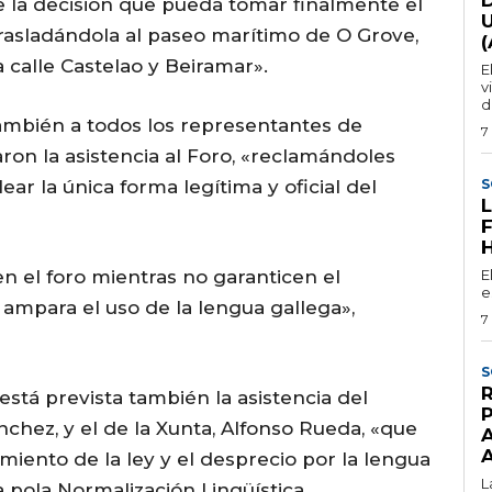
de la decisión que pueda tomar finalmente el
rasladándola al paseo marítimo de O Grove,
la calle Castelao y Beiramar».
E
v
d
también a todos los representantes de
7
ron la asistencia al Foro, «reclamándoles
ar la única forma legítima y oficial del
S
 el foro mientras no garanticen el
E
e
 ampara el uso de la lengua gallega»,
7
S
está prevista también la asistencia del
chez, y el de la Xunta, Alfonso Rueda, «que
ento de la ley y el desprecio por la lengua
L
a pola Normalización Lingüística.