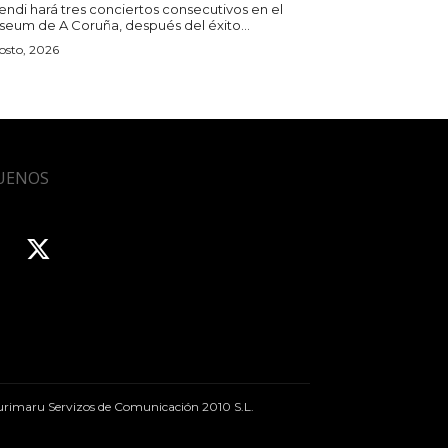
endi hará tres conciertos consecutivos en el
iseum de A Coruña, después del éxito...
osto, 2026
UENOS
rimaru Servizos de Comunicación 2010 S.L.