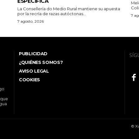
ESPECÍFICA
Mel
Col
La Consellería do Medio Rural mantiene su apuesta
por la recría de razas autóctonas...
7 ag
7 agosto, 2026
PUBLICIDAD
SÍG
¿QUIÉNES SOMOS?
AVISO LEGAL
COOKIES
ego
 que
ngua
© Xu