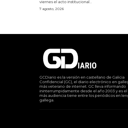
viernes el acto institucional...
7 agosto, 2026
GCDiario es la versión en castellano de Galicia
Confidencial (GC), el diario electrónico en gall
más veterano de internet. GC lleva informando
ininterrumpidamente desde el año 2003 y es el
más audiencia tiene entre los periódicos en le
gallega.