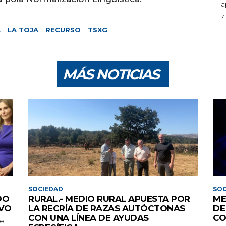
a
7
A
LA TOJA
RECURSO
TSXG
MÁS NOTICIAS
SOCIEDAD
SOC
DO
RURAL.- MEDIO RURAL APUESTA POR
ME
IVO
LA RECRÍA DE RAZAS AUTÓCTONAS
DE
CON UNA LÍNEA DE AYUDAS
CO
te