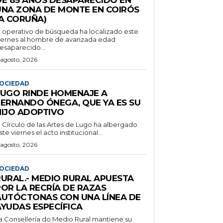
UNA ZONA DE MONTE EN COIRÓS
(A CORUÑA)
l operativo de búsqueda ha localizado este
iernes al hombre de avanzada edad
esaparecido...
 agosto, 2026
OCIEDAD
LUGO RINDE HOMENAJE A
FERNANDO ÓNEGA, QUE YA ES SU
HIJO ADOPTIVO
l Círculo de las Artes de Lugo ha albergado
ste viernes el acto institucional...
 agosto, 2026
OCIEDAD
RURAL.- MEDIO RURAL APUESTA
POR LA RECRÍA DE RAZAS
AUTÓCTONAS CON UNA LÍNEA DE
AYUDAS ESPECÍFICA
a Consellería do Medio Rural mantiene su