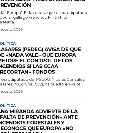
PREVENCIÓN
Más Europa". Es la receta que el eurodiputado
opular gallego Francisco Millán Mon
esearía...
 agosto, 2026
OLÍTICA
CASARES (PSDEG) AVISA DE QUE
DE «NADA VALE» QUE EUROPA
MEJORE EL CONTROL DE LOS
NCENDIOS SI LAS CCAA
«RECORTAN» FONDOS
l eurodiputado del PSdeG, Nicolás González
asares (A Coruña, 1972), ha puesto en valor...
 agosto, 2026
OLÍTICA
ANA MIRANDA ADVIERTE DE LA
«FALTA DE PREVENCIÓN» ANTE
INCENDIOS FORESTALES Y
RECONOCE QUE EUROPA «NO