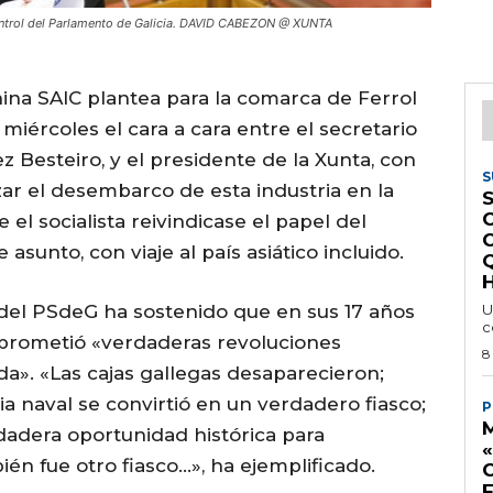
 control del Parlamento de Galicia. DAVID CABEZON @ XUNTA
hina SAIC plantea para la comarca de Ferrol
iércoles el cara a cara entre el secretario
Besteiro, y el presidente de la Xunta, con
S
ar el desembarco de esta industria en la
S
l socialista reivindicase el papel del
sunto, con viaje al país asiático incluido.
H
l del PSdeG ha sostenido que en sus 17 años
U
c
prometió «verdaderas revoluciones
8
a». «Las cajas gallegas desaparecieron;
a naval se convirtió en un verdadero fiasco;
P
M
rdadera oportunidad histórica para
ién fue otro fiasco…», ha ejemplificado.