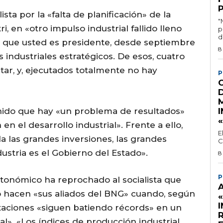
sta por la «falta de planificación» de la
"
i, en «otro impulso industrial fallido lleno
p
d
 que usted es presidente, desde septiembre
8
 industriales estratégicos. De esos, cuatro
tar, y, ejecutados totalmente no hay
P
enido que hay «un problema de resultados»
I
en el desarrollo industrial». Frente a ello,
E
a las grandes inversiones, las grandes
C
dustria es el Gobierno del Estado».
8
P
tonómico ha reprochado al socialista que
 hacen «sus aliados del BNG» cuando, según
ortaciones «siguen batiendo récords» en un
». «Los índices de producción industrial