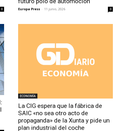
futuro polo de automoción
Europa Press
-
11 junio, 2026
0
0
ECONOMÍA
:
La CIG espera que la fábrica de
l
SAIC «no sea otro acto de
propaganda» de la Xunta y pide un
plan industrial del coche