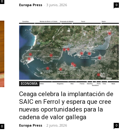
0
Europa Press
-
3 junio, 2026
0
ECONOMÍA
Ceaga celebra la implantación de
SAIC en Ferrol y espera que cree
nuevas oportunidades para la
cadena de valor gallega
Europa Press
-
2 junio, 2026
0
0