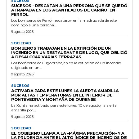
SUCESOS
SUCESOS.- RESCATAN A UNA PERSONA QUE SE QUEDÓ
ATRAPADA EN LOS ACANTILADOS DE CARIÑO, EN
FERROL
Los bomberos de Ferrol rescataron en la madrugada de este
domingo a una persona...
9 agosto, 2026
SOCIEDAD
BOMBEROS TRABAJAN EN LA EXTINCIÓN DE UN
INCENDIO EN UN RESTAURANTE DE LUGO, QUE OBLIGÓ
A DESALOJAR VARIAS TERRAZAS
Los bomberos de Lugo trabajan en la extinción de un incendio
originado en un...
9 agosto, 2026
SUCESOS
ACTIVADA PARA ESTE LUNES LA ALERTA AMARILLA
POR ALTAS TEMPERATURAS EN EL INTERIOR DE
PONTEVEDRA Y MONTAÑA DE OURENSE
La Xunta ha activado para este lunes, 10 de agosto, la alerta
amarilla por...
9 agosto, 2026
SOCIEDAD
EL GOBIERNO LLAMA A LA «MÁXIMA PRECAUCIÓN» Y A
LA PRUDENCIA ANTE EL ALTO ÍNDICE DE INCENDIOS DE